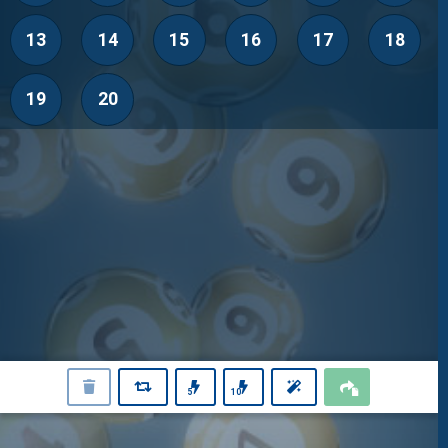
24/7 LIVE
13
14
15
16
17
18
Rezultati
19
20
Navodila in pomoč
Identifikacija listka
Prvak dneva
Top dobitki
Odgovorno igranje
Tema
Mobilna aplikacija