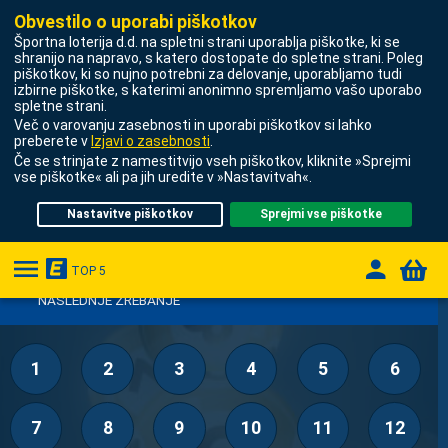
Obvestilo o uporabi piškotkov
Športna loterija d.d.
na spletni strani uporablja piškotke, ki se
shranijo na napravo, s katero dostopate do spletne strani. Poleg
TOP 5
200.000,00 €
Najvišji dobitek
piškotkov, ki so nujno potrebni za delovanje, uporabljamo tudi
STAVE
izbirne piškotke, s katerimi anonimno spremljamo vašo uporabo
KROG: 26004315699 | SOB., 08.08.2026 | 05:38
spletne strani.
Več o varovanju zasebnosti in uporabi piškotkov si lahko
V ŽIVO
preberete v
Izjavi o zasebnosti
.
Izberite 5 števil
Če se strinjate z namestitvijo vseh piškotkov, kliknite »Sprejmi
Hitri izbor s HITRA 5 in HITRA 10
00:03
x
1.000
x
150
x
50
x
25
x
14
x
8
x
5
x
3
vse piškotke« ali pa jih uredite v »Nastavitvah«.
E-IGRE
Sistemska napoved z do 12 števili
Dobitki do
300.000 EUR
Nastavitve piškotkov
Sprejmi vse piškotke
LUCKY 7
x
2
x
1,50
x
1
TOP 5
STAVE NA ŠTEVILKE
IZBERITE ŠTEVILKE ZA
PREGLED VPLAČANIH LISTKOV
NASLEDNJE ŽREBANJE
NAPOVEDNE IGRE
1
2
3
4
5
6
VIRTUALNE IGRE
PROMOCIJE
7
8
9
10
11
12