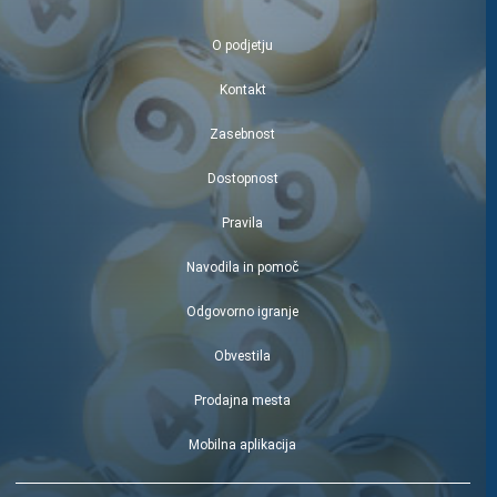
O podjetju
Kontakt
Zasebnost
Dostopnost
Pravila
Navodila in pomoč
Odgovorno igranje
Obvestila
Prodajna mesta
Mobilna aplikacija