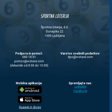
Športna loterija, d.d.
Dunajska 22
1000 Ljubljana
Podpora in pomoč:
Varstvo osebnih podatkov:
080 18 01
moc.evats-e@opd
moc.evats-e@comop
(delavniki od 8:00 do 15:00)
Mobilna aplikacija:
Spremljajte nas:
LinkedIN
Facebook
Huawei in drugo