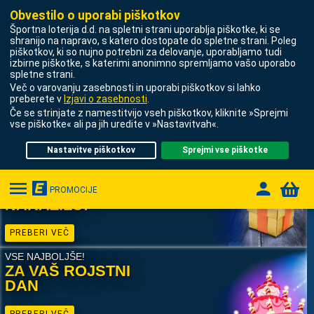
Obvestilo o uporabi piškotkov
Športna loterija d.d.
na spletni strani uporablja piškotke, ki se
shranijo na napravo, s katero dostopate do spletne strani. Poleg
24/7 LIVE
piškotkov, ki so nujno potrebni za delovanje, uporabljamo tudi
STAVE
• REZULTATI V ŽIVO
izbirne piškotke, s katerimi anonimno spremljamo vašo uporabo
spletne strani.
• PODROBNOSTI
Več o varovanju zasebnosti in uporabi piškotkov si lahko
V ŽIVO
TEKEM
preberete v
Izjavi o zasebnosti
.
• VIDEO POVZETKI
Če se strinjate z namestitvijo vseh piškotkov, kliknite »Sprejmi
vse piškotke« ali pa jih uredite v »Nastavitvah«.
E-IGRE
PREVERI ZDAJ
Nastavitve piškotkov
Sprejmi vse piškotke
LUCKY 7
BONUS ZA NOVE IGRALCE
100% BONUS
OB PRVEM
PROMOCIJE
STAVE NA ŠTEVILKE
NAKAZILU!
NAPOVEDNE IGRE
PREBERI VEČ
VSE NAJBOLJŠE!
VIRTUALNE IGRE
ZA VAŠ ROJSTNI
DAN
PROMOCIJE
PREBERI VEČ