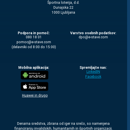
Športna loterija, d.d.
Dunajska 22
1000 Ljubljana
Podpora in pomoč:
Varstvo osebnih podatkov:
080 18 01
moc.evats-e@opd
moc.evats-e@comop
(delavniki od 8:00 do 15:00)
Mobilna aplikacija:
Spremljajte nas:
LinkedIN
Facebook
Huawei in drugo
Denarna sredstva, zbrana od iger na srečo, so namenjena
financiranju invalidskih, humanitarnih in športnih organizacij.