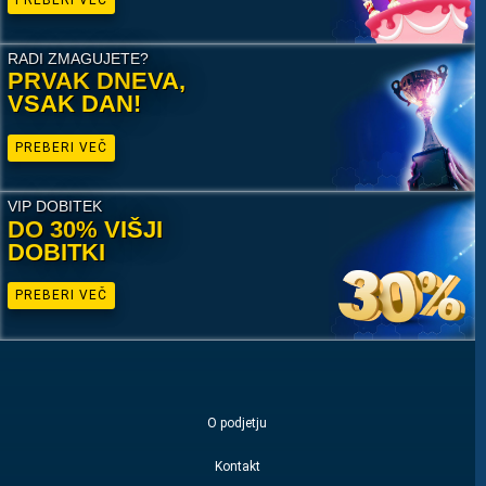
24/7 LIVE
RADI ZMAGUJETE?
PRVAK DNEVA,
Rezultati
VSAK DAN!
Navodila in pomoč
PREBERI VEČ
Identifikacija listka
VIP DOBITEK
DO 30% VIŠJI
Prvak dneva
DOBITKI
Top dobitki
PREBERI VEČ
Odgovorno igranje
Tema
O podjetju
Mobilna aplikacija
Kontakt