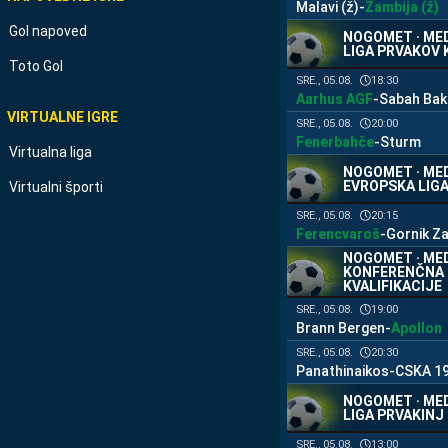
Malavi (ž)
-
Zambija (ž)
Gol napoved
NOGOMET · MED
LIGA PRVAKOV 
Toto Gol
18:30
SRE., 05.08.
Aarhus AGF
-
Sabah Bak
VIRTUALNE IGRE
20:00
SRE., 05.08.
Fenerbahče
-
Sturm
Virtualna liga
NOGOMET · MED
EVROPSKA LIGA
Virtualni športi
20:15
SRE., 05.08.
Ferencvaroš
-
Gornik Z
NOGOMET · MED
KONFERENČNA 
KVALIFIKACIJE
19:00
SRE., 05.08.
Brann Bergen
-
Apollon
20:30
SRE., 05.08.
Panathinaikos
-
CSKA 1
NOGOMET · MED
LIGA PRVAKINJ
13:00
SRE., 05.08.