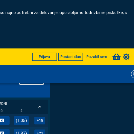
 so nujno potrebni za delovanje, uporabljamo tudi izbirne piškotke, s
ILKA DOGODKA
Prijava
Postani član
Pozabil sem
POTRDI
EDNI
0
2
(1,05)
+18
(1,87)
+21