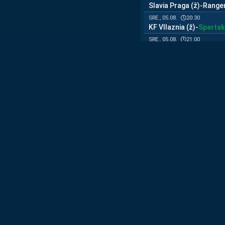
Slavia Praga (ž)
-
Ranger
20:30
SRE., 05.08.
KF Vllaznia (ž)
-
Spartak
21:00
SRE., 05.08.
Juventus (ž)
-
SCU Torr
NOGOMET · MED
PRIJATELJSKE
10:00
SRE., 05.08.
Cadiz
-
Granada
10:00
SRE., 05.08.
Toledo
-
Artistico Naval
10:00
SRE., 05.08.
Villarreal
-
Levante
13:00
SRE., 05.08.
Ratchaburi Mitr Phol F
Club
13:00
SRE., 05.08.
K-League Allstars
-
Man
13:00
SRE., 05.08.
Milan
-
Inter
13:30
SRE., 05.08.