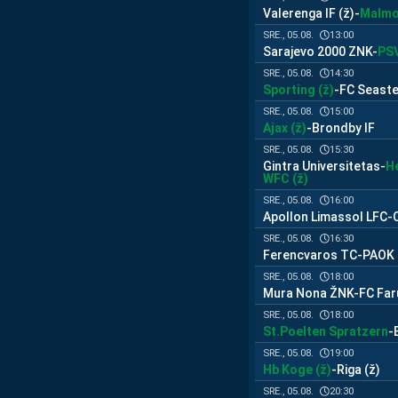
Valerenga IF (ž)
-
Malmo 
13:00
SRE., 05.08.
Sarajevo 2000 ZNK
-
PSV
14:30
SRE., 05.08.
Sporting (ž)
-
FC Seaste
15:00
SRE., 05.08.
Ajax (ž)
-
Brondby IF
15:30
SRE., 05.08.
Gintra Universitetas
-
He
WFC (ž)
16:00
SRE., 05.08.
Apollon Limassol LFC
-
16:30
SRE., 05.08.
Ferencvaros TC
-
PAOK 
18:00
SRE., 05.08.
Mura Nona ŽNK
-
FC Far
18:00
SRE., 05.08.
St.Poelten Spratzern
-
19:00
SRE., 05.08.
Hb Koge (ž)
-
Riga (ž)
20:30
SRE., 05.08.