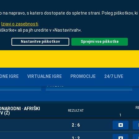
ijo na napravo, s katero dostopate do spletne strani. Poleg piškotkov, ki
v
Izjavi o zasebnosti
.
iškotke« ali pa jih uredite v »Nastavitvah«.
TAVE
Nastavitve piškotkov
Sprejmi vse piškotke
DATUM DO
ŠPORT
ŠTEV
<vse>
DNE IGRE
VIRTUALNE IGRE
PROMOCIJE
24/7 LIVE
RAZVRSTI PO
Privzeto
R
NARODNI · AFRIŠKI
REZULTAT
 (Ž)
1
2 : 6
1 : 2