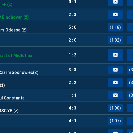
0 : 1
FF (ž)
2 : 3
 Eindhoven (ž)
5 : 0
(1,18)
rs Odessa (ž)
2 : 0
(1,82)
1 : 2
art of Midlothian
3 : 3
(3
Czarni Sosnowiec(Ž)
2 : 2
(3
(ž)
1 : 1
(3
ul Constanta
4 : 3
(1,90)
BSC YB (ž)
4 : 1
(1,07)