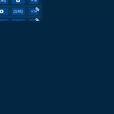
,45)
+16
(3,95)
+14
+14
EDNI
0
2
+22
(2,70)
+22
+21
+19
(1,30)
+20
,50)
+19