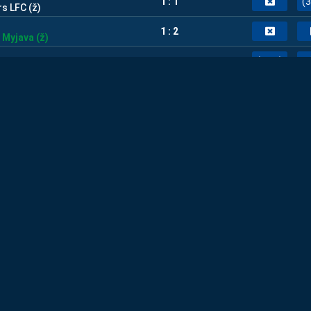
1 : 1
(3
s LFC (ž)
1 : 2
 Myjava (ž)
2 : 1
(1,20)
eense (ž)
R
NARODNI KLUBI ·
REZULTAT
 TEKME
1
2 : 0
(2,80)
1 : 3
.
1 : 0
(1,80)
6 : 2
(1,21)
C
-
Eastern Sports
1 : 3
ch City
1 : 1
(3