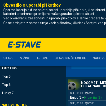
Obvestilo o uporabi piškotkov
Športna loterija d.d.
na spletni strani uporablja piškotke, ki se shran
katerimi anonimno spremljamo vašo uporabo spletne strani.
Več o varovanju zasebnosti in uporabi piškotkov si lahko preberete 
Če se strinjate z namestitvijo vseh piškotkov, kliknite »Sprejmi vse p
STAVE
REZULTATI - S
Stave
DATUM OD
Stave v živo
STAVE
V ŽIVO
E-IGRE
STAVE NA ŠTEVILKE
NAPOVE
PRIREDITEV
STAVE NA ŠTEVILKE
<vse>
Cifra Plus
Top 5
NOGOMET · MED
Top 6
POKAL NARODOV
Lucky 7
22:00
SRE., 05.08.
Egipt (ž)
-
Nigerija (ž)
22:00
SRE., 05.08.
NAPOVEDNE IGRE