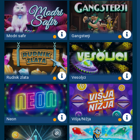
Modri safir
Gangsterji
Rudnik zlata
Vesoljci
Neon
Višja/Nižja