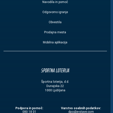
Navodila in pomoč
Odgovorno igranje
Obvestila
Prodajna mesta
Mobilna aplikacija
Športna loterija, d.d.
Dunajska 22
1000 Ljubljana
Podpora in pomoč:
Varstvo osebnih podatkov:
080 18 01
moc.evats-e@opd