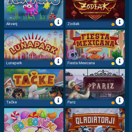
Akvarij
Zodiak
Lunapark
Fiesta Mexicana
Tačke
Pariz