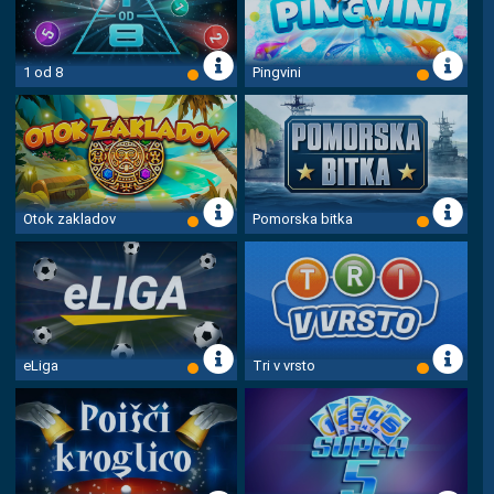
1 od 8
Pingvini
Otok zakladov
Pomorska bitka
eLiga
Tri v vrsto