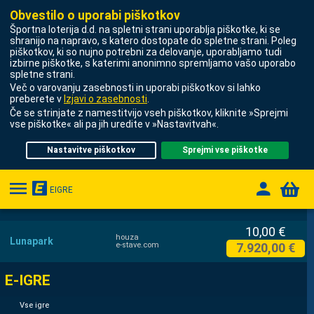
Obvestilo o uporabi piškotkov
Športna loterija d.d.
na spletni strani uporablja piškotke, ki se
shranijo na napravo, s katero dostopate do spletne strani. Poleg
piškotkov, ki so nujno potrebni za delovanje, uporabljamo tudi
IZPOSTAVLJENE E-IGRE
STAVE
izbirne piškotke, s katerimi anonimno spremljamo vašo uporabo
spletne strani.
Več o varovanju zasebnosti in uporabi piškotkov si lahko
V ŽIVO
preberete v
Izjavi o zasebnosti
.
Če se strinjate z namestitvijo vseh piškotkov, kliknite »Sprejmi
vse piškotke« ali pa jih uredite v »Nastavitvah«.
E-IGRE
Nastavitve piškotkov
Sprejmi vse piškotke
LUCKY 7
EIGRE
STAVE NA ŠTEVILKE
NAPOVEDNE IGRE
0,00 €
1
houza
Lunapark
920,00 €
2.
e-stave.com
VIRTUALNE IGRE
E-IGRE
PROMOCIJE
Vse igre