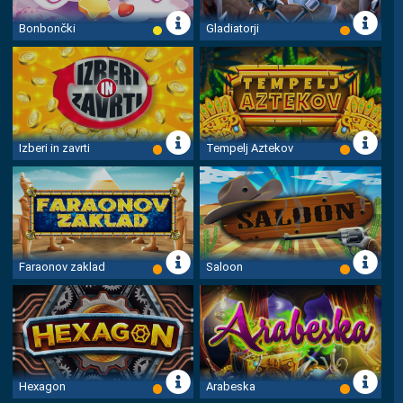
Bonbončki
Gladiatorji
Izberi in zavrti
Tempelj Aztekov
Faraonov zaklad
Saloon
Hexagon
Arabeska