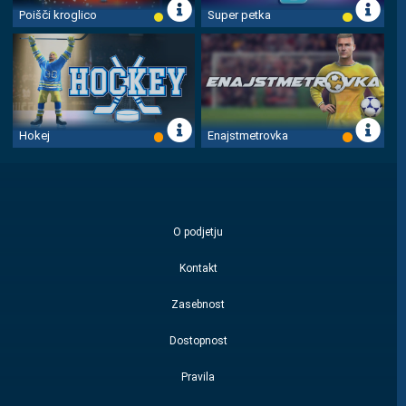
Poišči kroglico
Super petka
Hokej
Enajstmetrovka
O podjetju
Kontakt
Zasebnost
Dostopnost
Pravila