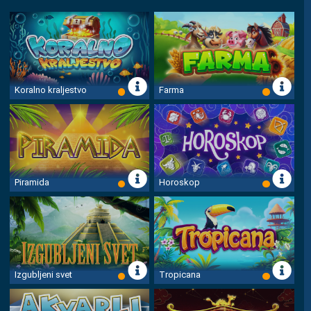
24/7 LIVE
Rezultati
Navodila in pomoč
Koralno kraljestvo
Farma
Identifikacija listka
Prvak dneva
Piramida
Horoskop
Top dobitki
Odgovorno igranje
Tema
Izgubljeni svet
Tropicana
Mobilna aplikacija