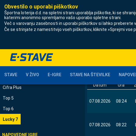
Obvestilo o uporabi piškotkov
Športna loterija d.d.
na spletni strani uporablja piškotke, ki se shran
katerimi anonimno spremljamo vašo uporabo spletne strani.
Več o varovanju zasebnosti in uporabi piškotkov si lahko preberete 
Če se strinjate z namestitvijo vseh piškotkov, kliknite »Sprejmi vse p
STAVE
REZULTATI · LU
Stave
DATUM
Stave v živo
STAVE
V ŽIVO
E-IGRE
STAVE NA ŠTEVILKE
NAPOVE
STAVE NA ŠTEVILKE
Datum
Ura
Ž
Cifra Plus
Top 5
07.08.2026
08:24
Top 6
Lucky 7
07.08.2026
08:22
NAPOVEDNE IGRE