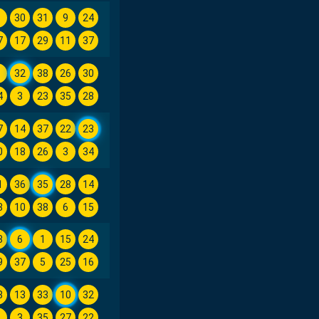
7
30
31
9
24
7
17
29
11
37
6
32
38
26
30
4
3
23
35
28
7
14
37
22
23
0
18
26
3
34
1
36
35
28
14
3
10
38
6
15
3
6
1
15
24
9
37
5
25
16
8
13
33
10
32
8
3
35
27
22