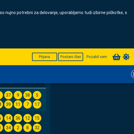
 so nujno potrebni za delovanje, uporabljamo tudi izbirne piškotke, s
Prijava
Postani član
Pozabil sem
POTRDI
6
37
9
38
5
4
39
11
7
17
6
14
36
12
15
1
34
2
8
32