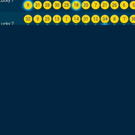
Lucky 7
9
31
28
30
25
18
20
7
21
26
6
32
9
25
13
1
14
31
12
34
8
7
3
Lucky 7
3
4
37
29
11
36
26
35
17
22
10
2
9
11
7
20
27
33
16
34
28
19
30
3
Lucky 7
35
24
13
10
15
12
17
14
2
36
37
3
35
36
30
3
27
8
33
14
11
1
10
2
Lucky 7
28
37
22
5
17
39
34
38
9
24
29
2
32
36
6
2
30
35
7
4
25
13
17
3
Lucky 7
22
15
33
11
9
12
37
21
18
16
10
2
19
39
13
32
26
31
18
20
9
5
24
2
Lucky 7
29
35
27
38
37
21
1
30
22
15
2
1