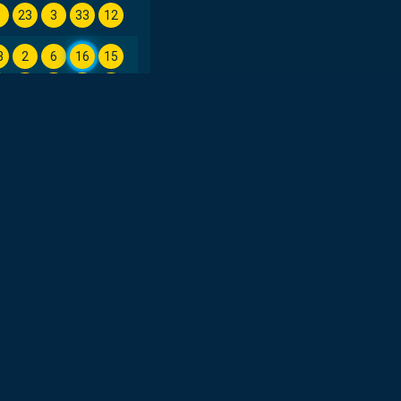
5
23
3
33
12
8
2
6
16
15
1
19
5
23
28
1
25
3
26
6
2
5
4
1
38
0
21
2
16
7
3
15
31
13
19
9
23
19
31
3
9
20
8
1
5
8
8
17
36
14
1
3
23
4
12