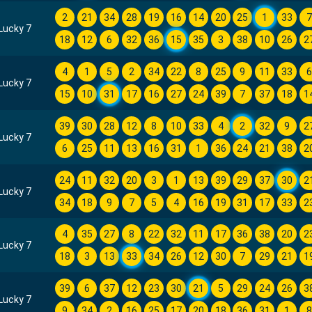
2
21
34
28
19
16
14
20
25
1
33
Lucky 7
18
12
6
32
36
15
35
3
38
10
26
2
4
1
5
2
34
22
8
25
9
11
33
Lucky 7
15
10
31
17
16
27
24
39
7
37
18
1
39
30
28
12
8
10
33
4
2
32
9
2
Lucky 7
6
25
11
13
16
31
1
36
24
21
38
2
24
11
32
20
3
1
13
39
29
37
30
2
Lucky 7
34
18
9
7
5
4
16
19
31
17
33
2
4
35
27
8
22
32
11
17
36
38
20
2
Lucky 7
18
3
13
33
34
26
12
30
7
29
21
1
39
6
37
12
23
30
21
5
29
24
26
3
Lucky 7
9
34
2
16
25
17
20
18
36
31
1