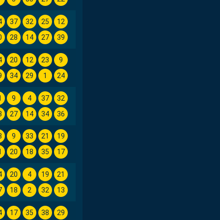
4
37
32
25
12
0
28
14
27
39
4
20
12
23
9
9
34
29
1
24
1
9
4
37
32
3
27
14
34
36
8
9
33
21
19
1
20
18
35
17
4
20
4
19
21
7
18
2
32
13
4
17
35
38
29