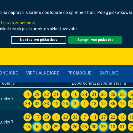
ijo na napravo, s katero dostopate do spletne strani. Poleg piškotkov, ki
v
Izjavi o zasebnosti
.
iškotke« ali pa jih uredite v »Nastavitvah«.
CKY 7
Nastavitve piškotkov
Sprejmi vse piškotke
URA OD
URA DO
:
:
DNE IGRE
VIRTUALNE IGRE
PROMOCIJE
24/7 LIVE
rebanje
Zaporedno izžrebana števila
4
29
22
21
3
10
24
31
30
35
28
Lucky 7
34
32
33
12
26
2
1
13
15
36
19
1
27
17
38
1
23
33
7
11
37
22
13
1
Lucky 7
25
6
3
29
5
26
35
30
28
10
31
2