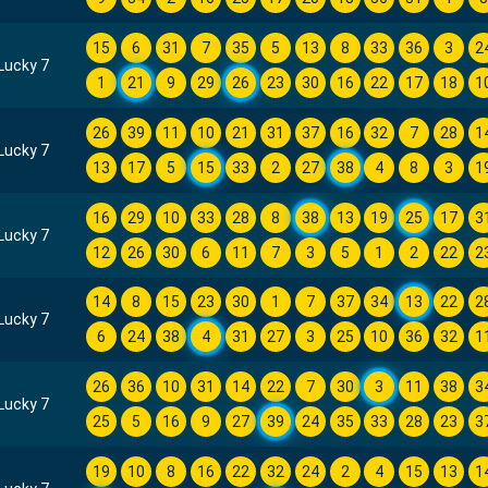
15
6
31
7
35
5
13
8
33
36
3
2
Lucky 7
1
21
9
29
26
23
30
16
22
17
18
1
26
39
11
10
21
31
37
16
32
7
28
1
Lucky 7
13
17
5
15
33
2
27
38
4
8
3
1
16
29
10
33
28
8
38
13
19
25
17
3
Lucky 7
12
26
30
6
11
7
3
5
1
2
22
2
14
8
15
23
30
1
7
37
34
13
22
2
Lucky 7
6
24
38
4
31
27
3
25
10
36
32
1
26
36
10
31
14
22
7
30
3
11
38
3
Lucky 7
25
5
16
9
27
39
24
35
33
28
23
3
19
10
8
16
22
32
24
2
4
15
13
1